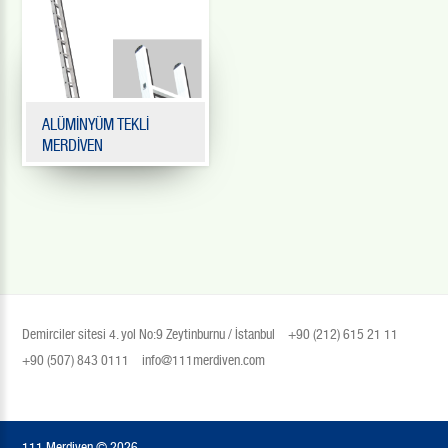
ALÜMİNYÜM TEKLİ
MERDİVEN
Demirciler sitesi 4. yol No:9 Zeytinburnu / İstanbul
+90 (212) 615 21 11
+90 (507) 843 0111
info@111merdiven.com
111 Merdiven ©
2026